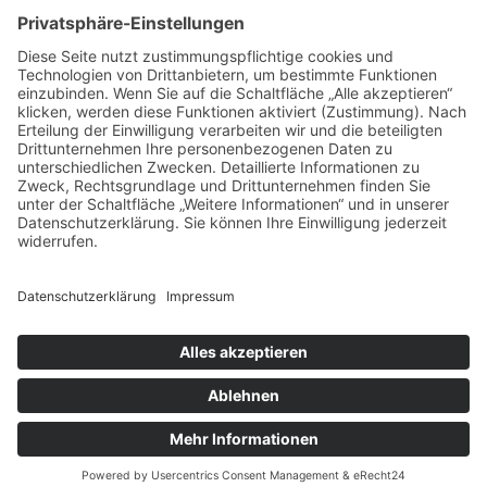
Telefax
+49 441 480 678 50
E-Mail
info@foodsysteme.com
Besuchen Sie uns:
© 2023 salt & pepper GmbH & Co. KG
Made with
by
cemore