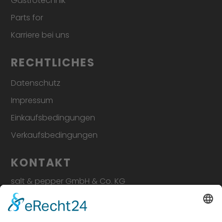
Gastrotechnik
Parts for
Karriere bei uns
RECHTLICHES
Datenschutz
Impressum
Einkaufsbedingungen
Verkaufsbedingungen
KONTAKT
salt & pepper GmbH & Co. KG
Steinkamp 13 • 26125 Oldenburg
Telefon
+49 441 480 678 60