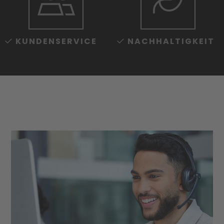
KUNDEN­SERVICE
NACHHALTIG­KEIT